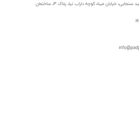
میرداماد، خیابان شهید سنجابی، خیابان مینا، کوچه داراب نیا، پلاک ۳، ساختمان
info@pad