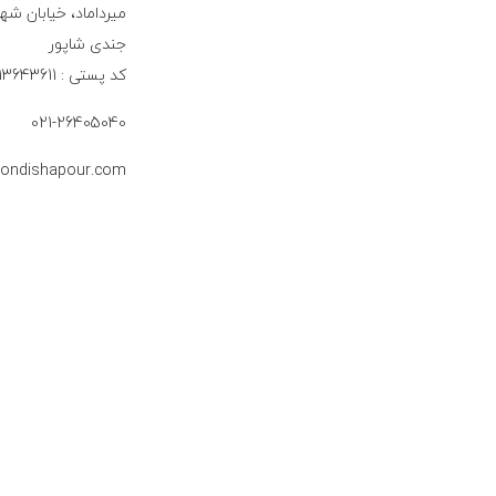
جندی شاپور
کد پستی : 1913643611
021-26405040
jondishapour.com