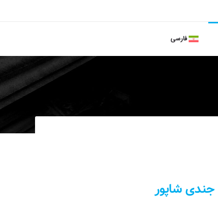
فارسی
 جندی شاپور