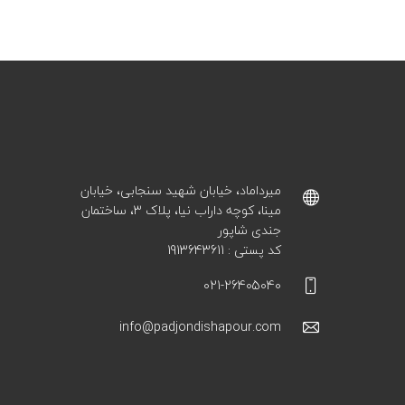
میرداماد، خیابان شهید سنجابی، خیابان
مینا، کوچه داراب نیا، پلاک ۳، ساختمان
جندی شاپور
کد پستی : 1913643611
021-26405040
info@padjondishapour.com