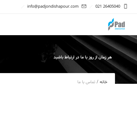
info@padjondishapour.com
021 26405040
هر زمان از روز با ما در ارتباط باشید
/
خانه
تماس با ما